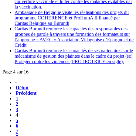
couverture vaccinale et lutter contre les maladies évitables par
la vaccination.
Ambassade de Belgique visite les réalisations des projets du
programme COHERENCE et ProHumA II financé par
Caritas Belgique au Burundi
Caritas Burundi renforce les capacités des responsables des
groupes de parole à travers une formation des formateurs sur
l’approche « AVEC » Association Villageoise d’Epargne et de
Crédit
Caritas Burundi renforce les capacités de ses partenaires sur le
mécanisme de gestion des plaintes dans le cadre du projet (se)
Protéger contre les violences (PROTECTRICE en sigle).
Page 4 sur 16
«
Début
Précédent
1
2
3
4
5
6
7